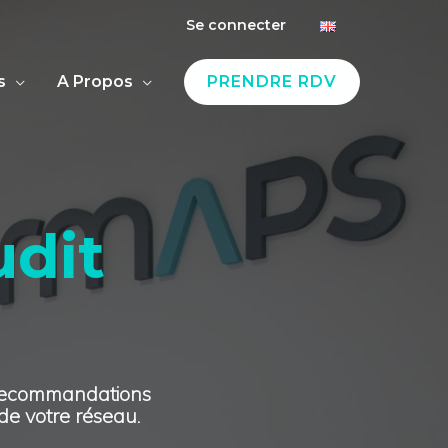
Se connecter
s
A Propos
PRENDRE RDV
udit
s recommandations
 de votre réseau.