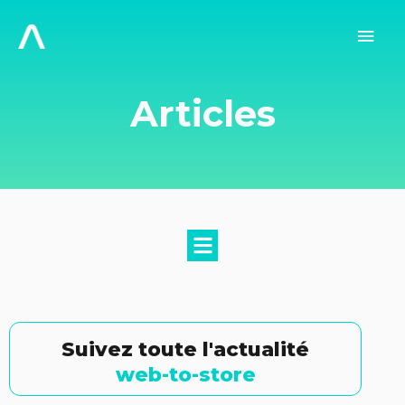
Aller
au
Men
contenu
prin
Articles
M
e
n
u
Suivez toute l'actualité
web-to-store