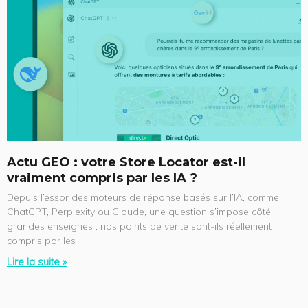
a
a
a
a
g
g
g
g
e
e
e
e
Actu GEO : votre Store Locator est-il
vraiment compris par les IA ?
Depuis l’essor des moteurs de réponse basés sur l’IA, comme
ChatGPT, Perplexity ou Claude, une question s’impose côté
grandes enseignes : nos points de vente sont-ils réellement
compris par les
Lire la suite »