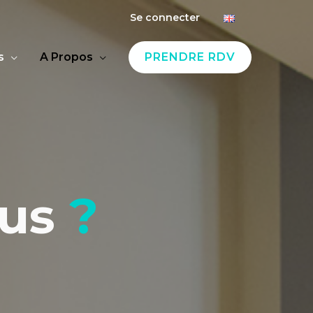
Se connecter
s
A Propos
PRENDRE RDV
ous
?