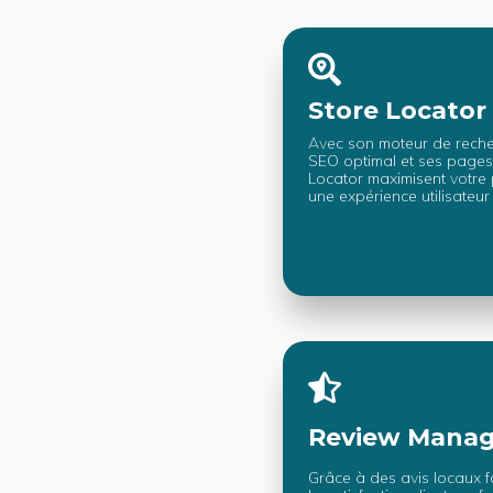
Store Locator
Avec son moteur de reche
SEO optimal et ses pages 
Locator maximisent votre 
une expérience utilisateur
Review Mana
Grâce à des avis locaux f