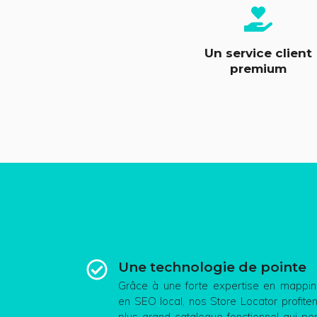
Un service client
premium
Une technologie de pointe
Grâce à une forte expertise en mappin
en SEO local, nos Store Locator profiten
plus grand catalogue fonctionnel qui pe