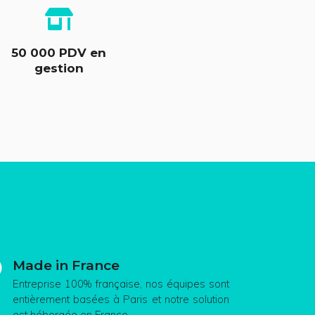
50 000 PDV en
gestion
Made in France
Entreprise 100% française, nos équipes sont
entièrement basées à Paris et notre solution
est hébergée en France.