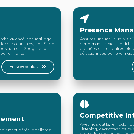
Presence Man
rche avancé, son maillage
Assurez une meilleure visibil
locales enrichies, nos Store
performances via une diffu
position sur Google et offre
données sur les autres plat
 performante.
sélectionnées par evermaps
En savoir plus
Competitive In
gement
Avec nos outils, le Radar Co
Listening, décryptez vos avis
acilement gérés, améliorez
réputation de vos enseignes