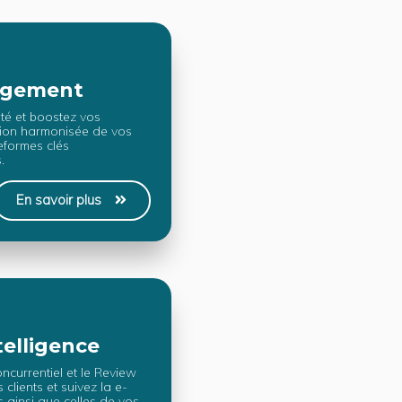
agement
ité et boostez vos
sion harmonisée de vos
eformes clés
.
En savoir plus
telligence
ncurrentiel et le Review
 clients et suivez la e-
 ainsi que celles de vos