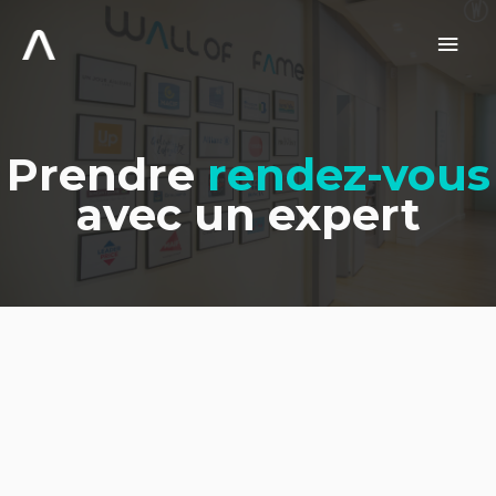
Aller
au
Men
contenu
prin
Prendre
rendez-vous
avec un expert