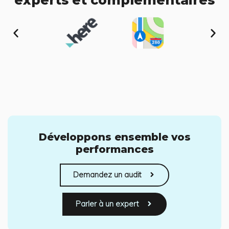
experts et complémentaires
P
S
r
u
é
i
c
v
é
a
d
n
e
t
n
t
Développons ensemble vos
performances
Demandez un audit
Parler à un expert