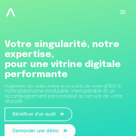
Aller
au
Men
contenu
prin
Votre singularité, notre
expertise,
pour une vitrine digitale
performante
grâce à
Augmentez les visites online et en points de vente
notre plateforme modulable, interopérable et un
accompagnement personnalisé au service de votre
réussite.
Bénéficer d'un audit
Demander une démo