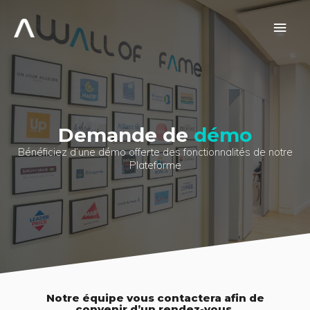
Aller
au
Men
contenu
prin
Demande de
démo
Bénéficiez d’une démo offerte des fonctionnalités de notre
Plateforme
Notre équipe vous contactera afin de
convenir d’un rendez-vous.