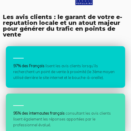
r
u
é
i
c
v
Les avis clients : le garant de votre e-
é
a
reputation locale et un atout majeur
d
n
pour générer du trafic en points de
e
t
vente
n
t
97% des Français
lisent les avis clients lorsqu’ils
recherchent un point de vente à proximité (le 3ème moyen
utilisé derrière le site internet et le bouche-à-oreille).
95% des internautes français
consultant les avis clients
lisent également les réponses apportées par le
professionnel évalué.