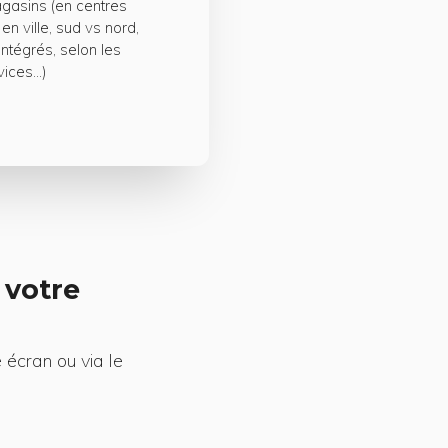
gasins (en centres
n ville, sud vs nord,
intégrés, selon les
ices...)
votre
 écran ou via le