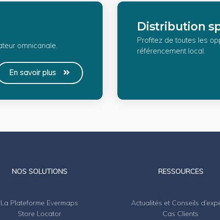
Distribution s
Profitez de toutes les op
sateur omnicanale.
référencement local.
En savoir plus
LinkedIn
Twitter
NOS SOLUTIONS
RESSOURCES
La Plateforme Evermaps
Actualités et Conseils d’exp
Store Locator
Cas Clients