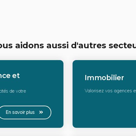
us aidons aussi d'autres secte
nce et
Immobilier
Valorisez vos agences 
cités de votre
En savoir plus