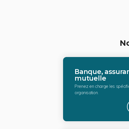
No
Banque, assura
mutuelle
Prenez en charge les spécifi
organisation.