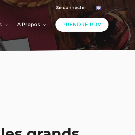
Se connecter
s
A Propos
PRENDRE RDV
 les grands