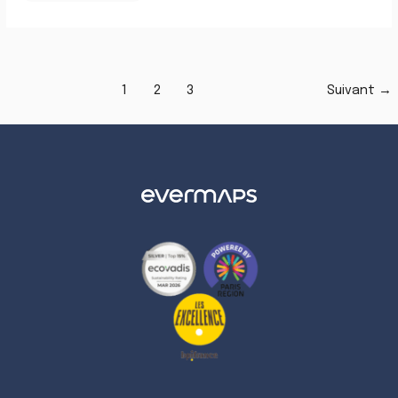
1
2
3
Suivant
→
LinkedIn
Twitter