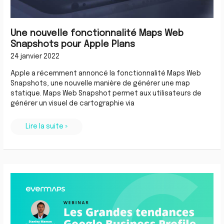
Une nouvelle fonctionnalité Maps Web
Snapshots pour Apple Plans
24 janvier 2022
Apple a récemment annoncé la fonctionnalité Maps Web
Snapshots, une nouvelle manière de générer une map
statique. Maps Web Snapshot permet aux utilisateurs de
générer un visuel de cartographie via
Lire la suite »
[Webinar]
:
les
grandes
tendances
Google
Business
Profile