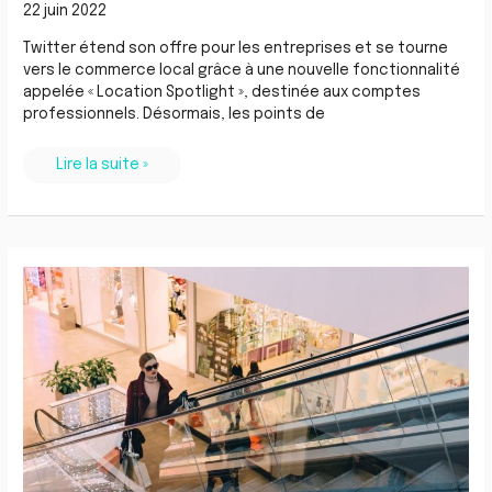
22 juin 2022
Twitter étend son offre pour les entreprises et se tourne
vers le commerce local grâce à une nouvelle fonctionnalité
appelée « Location Spotlight », destinée aux comptes
professionnels. Désormais, les points de
Lire la suite »
Retail
:
comment
améliorer
l’expérience
client
grâce
à
une
stratégie
de
Retail
Marketing
local
?