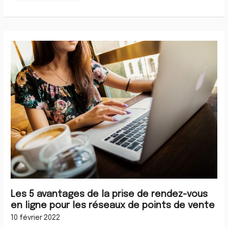
Les
5
avantages
de
la
prise
de
rendez-
vous
en
ligne
pour
les
réseaux
de
points
de
vente
Les 5 avantages de la prise de rendez-vous
en ligne pour les réseaux de points de vente
10 février 2022