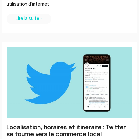
utilisation d’internet
Lire la suite »
Localisation,
horaires
et
itinéraire
:
Twitter
se
tourne
vers
le
commerce
local
Localisation, horaires et itinéraire : Twitter
se tourne vers le commerce local