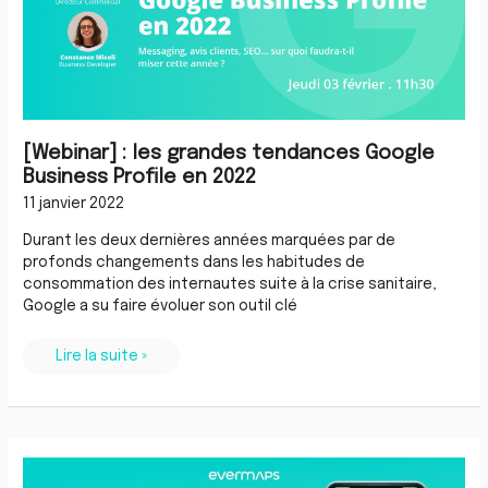
en
2022
[Webinar] : les grandes tendances Google
Business Profile en 2022
11 janvier 2022
Durant les deux dernières années marquées par de
profonds changements dans les habitudes de
consommation des internautes suite à la crise sanitaire,
Google a su faire évoluer son outil clé
Lire la suite »
[Etude]
Quels