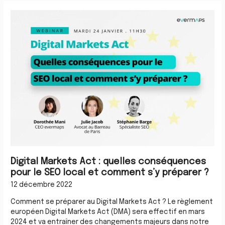
Digital
Markets
Act
:
quelles
conséquences
pour
le
SEO
local
et
comment
s’y
préparer
?
Digital Markets Act : quelles conséquences
pour le SEO local et comment s’y préparer ?
12 décembre 2022
Comment se préparer au Digital Markets Act ? Le règlement
européen Digital Markets Act (DMA) sera effectif en mars
2024 et va entraîner des changements majeurs dans notre