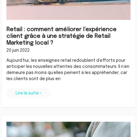
Retail : comment améliorer l’expérience
client grâce à une stratégie de Retail
Marketing local ?
20 juin 2022
Aujourd’hui, les enseignes retail redoublent d’efforts pour
anticiper les nouvelles attentes des consommateurs. Il n’en
demeure pas moins qu’elles peinent à les appréhender, car
les clients sont de plus en
Lire la suite »
Le
top
7
des