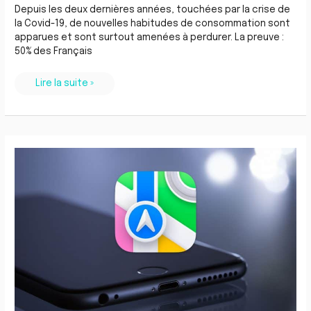
Depuis les deux dernières années, touchées par la crise de
la Covid-19, de nouvelles habitudes de consommation sont
apparues et sont surtout amenées à perdurer. La preuve :
50% des Français
Lire la suite »
Une
nouvelle
fonctionnalité
Maps
Web
Snapshots
pour
Apple
Plans