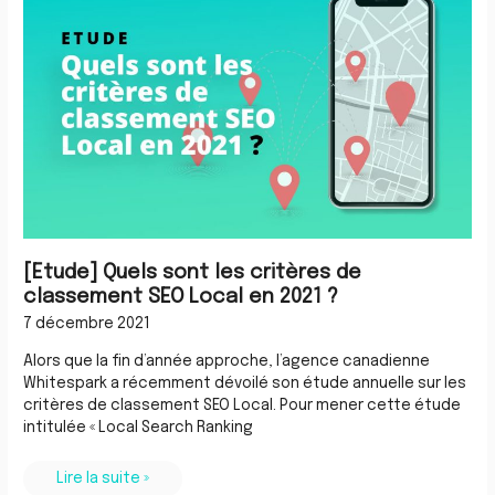
sont
les
critères
de
classement
SEO
Local
en
2021
?
[Etude] Quels sont les critères de
classement SEO Local en 2021 ?
7 décembre 2021
Alors que la fin d’année approche, l’agence canadienne
Whitespark a récemment dévoilé son étude annuelle sur les
critères de classement SEO Local. Pour mener cette étude
intitulée « Local Search Ranking
Lire la suite »