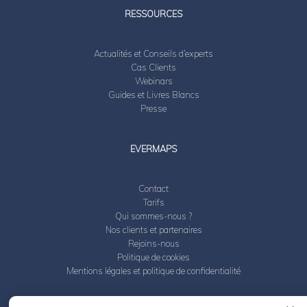
RESSOURCES
Actualités et Conseils d’experts
Cas Clients
Webinars
Guides et Livres Blancs
Presse
EVERMAPS
Contact
Tarifs
Qui sommes-nous ?
Nos clients et partenaires
Rejoins-nous
Politique de cookies
Mentions légales et politique de confidentialité