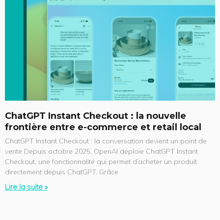
a
a
a
a
a
g
g
g
g
g
e
e
e
e
e
ChatGPT Instant Checkout : la nouvelle
frontière entre e-commerce et retail local
ChatGPT Instant Checkout : la conversation devient un point de
vente Depuis octobre 2025, OpenAI déploie ChatGPT Instant
Checkout, une fonctionnalité qui permet d’acheter un produit
directement depuis ChatGPT. Grâce
Lire la suite »