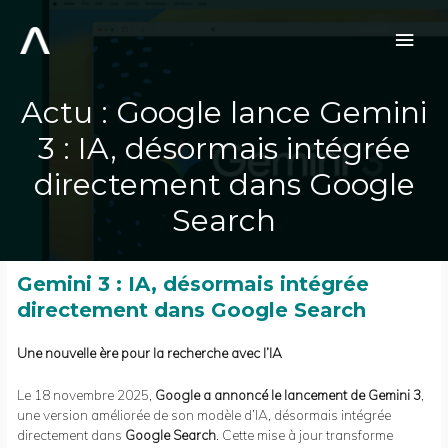
Aller
au
Men
contenu
prin
Actu : Google lance Gemini
3 : IA, désormais intégrée
directement dans Google
Search
Gemini 3 : IA, désormais intégrée
directement dans Google Search
Une nouvelle ère pour la recherche avec l’IA
Le 18 novembre 2025,
Google a annoncé le lancement de Gemini 3
,
une version améliorée de son modèle d’IA, désormais intégrée
directement dans
Google Search
. Cette mise à jour transforme