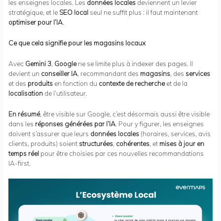
les enseignes locales. Les
données locales
deviennent un levier
stratégique, et le
SEO local
seul ne suffit plus : il faut maintenant
optimiser pour l’IA
.
Ce que cela signifie pour les magasins locaux
Avec
Gemini 3
,
Google
ne se limite plus à indexer des pages. Il
devient un
conseiller IA
, recommandant des
magasins
, des
services
et des
produits
en fonction du
contexte de recherche
et de la
localisation
de l’utilisateur.
En résumé
, être visible sur Google, c’est désormais aussi être visible
dans les
réponses générées par l’IA
. Pour y figurer, les enseignes
doivent s’assurer que leurs
données locales
(horaires, services, avis
clients, produits) soient
structurées
,
cohérentes
, et
mises à jour en
temps réel
pour être choisies par ces nouvelles recommandations
IA-first.