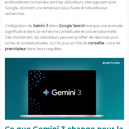
profondément la manière dont les utilisateurs interagissent avec
Google, donnant une dimension plus fluide et naturelle aux
recherches.
L’intégration de
Gemini 3
dans
Google Search
marque une avancée
significative dans la recherche contextuelle et conversationnelle.
Dès maintenant, les utilisateurs peuvent profiter de réponses plus
riches et contextualisées, où l’IA joue un rôle de
conseiller
, voire de
prescripteur
dans leurs requêtes.
Ce que Gemini 3 change pour la