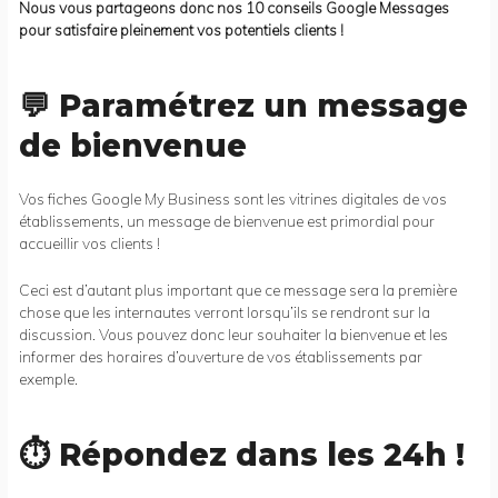
Nous vous partageons donc nos 10 conseils Google Messages
pour satisfaire pleinement vos potentiels clients !
💬 Paramétrez un message
de bienvenue
Vos fiches Google My Business sont les vitrines digitales de vos
établissements, un message de bienvenue est primordial pour
accueillir vos clients !
Ceci est d’autant plus important que ce message sera la première
chose que les internautes verront lorsqu’ils se rendront sur la
discussion. Vous pouvez donc leur souhaiter la bienvenue et les
informer des horaires d’ouverture de vos établissements par
exemple.
⏱ Répondez dans les 24h !