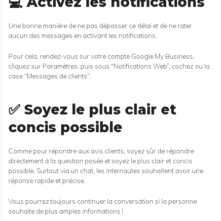
💻 Activez les notifications
Une bonne manière de ne pas dépasser ce délai et de ne rater
aucun des messages en activant les notifications.
Pour cela, rendez-vous sur votre compte Google My Business,
cliquez sur Paramètres, puis sous “Notifications Web”, cochez ou la
case “Messages de clients”.
✅ Soyez le plus clair et
concis possible
Comme pour répondre aux avis clients, soyez sûr de répondre
directement à la question posée et soyez le plus clair et concis
possible. Surtout via un chat, les internautes souhaitent avoir une
réponse rapide et précise.
Vous pourrez toujours continuer la conversation si la personne
souhaite de plus amples informations !