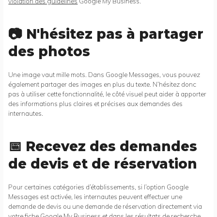
violation des guidelines
Google My Business.
📷 N'hésitez pas à partager
des photos
Une image vaut mille mots. Dans Google Messages, vous pouvez
également partager des images en plus du texte. N’hésitez donc
pas à utiliser cette fonctionnalité, le côté visuel peut aider à apporter
des informations plus claires et précises aux demandes des
internautes.
📅 Recevez des demandes
de devis et de réservation
Pour certaines catégories d’établissements, si l’option Google
Messages est activée, les internautes peuvent effectuer une
demande de devis ou une demande de réservation directement via
votre fiche Google My Business et dans les résultats de recherche.