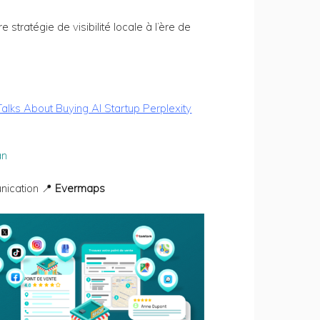
tratégie de visibilité locale à l’ère de
alks About Buying AI Startup Perplexity
an
nication 📍
Evermaps