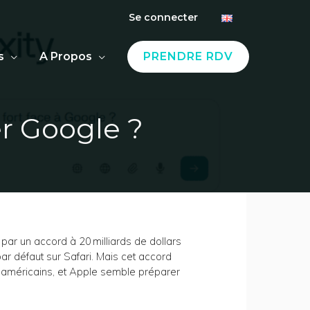
Se connecter
s
A Propos
PRENDRE RDV
er Google ?
 par un accord à 20 milliards de dollars
ar défaut sur Safari. Mais cet accord
s américains, et Apple semble préparer