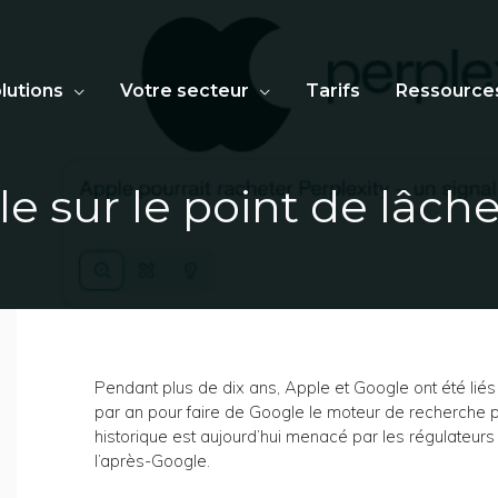
lutions
Votre secteur
Tarifs
Ressource
le sur le point de lâch
Pendant plus de dix ans, Apple et Google ont été liés
par an pour faire de Google le moteur de recherche p
historique est aujourd’hui menacé par les régulateur
l’après-Google.