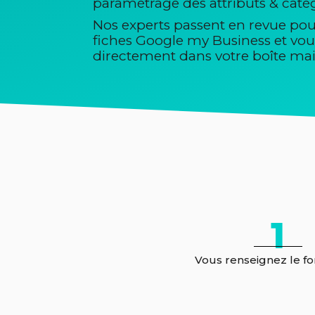
paramétrage des attributs & caté
Nos experts passent en revue pour
fiches Google my Business et vous
directement dans votre boîte mai
1
Vous renseignez le f