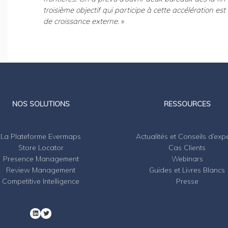
troisième objectif qui participe à cette accélération es
de croissance externe.
»
LinkedIn
Twitter
NOS SOLUTIONS
RESSOURCES
La Plateforme Evermaps
Actualités et Conseils d’exp
Store Locator
Cas Clients
Presence Management
Webinars
Review Management
Guides et Livres Blancs
Competitive Intelligence
Presse