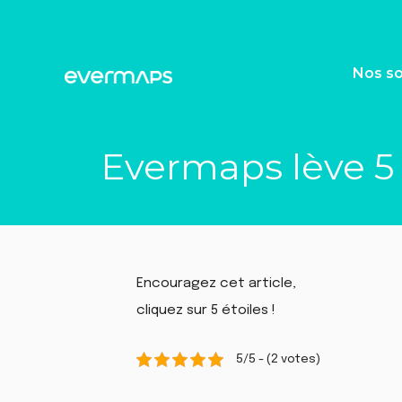
Aller
au
contenu
Nos so
Evermaps lève 5 m
Encouragez cet article,
cliquez sur 5 étoiles !
5/5 - (2 votes)