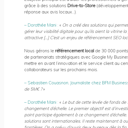
grâce à des solutions
Drive-to-Store
(développement 
réponse aux avis locaux…).
– Dorothée Mani :
«
On a créé des solutions qui perme
gérer leur visibilité digitale pour qu’ils aient la vitrine la
attractive […] C’est un enjeu de référencement SEO loca
Nous gérons le
référencement local
de 30 000 points
de partenariats stratégiques avec Google My Busine
mettre en avant l’innovation et le service client au ce
collaborateurs sur les prochains mois.
– Sebastien Couasnon, Journaliste chez BFM Business
de 5M€ ?
»
– Dorothée Mani :
«
Le but de cette levée de fonds de 5
changement d’échelle. Le premier objectif est d’inve
point participe également à ce changement d’échelle. 
solutions sont internationales. Il reste maintenant à 
frontières. On a prévu d’ouvrir deux bureaux dès la fin