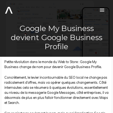
Aller
au
Men
contenu
prin
Google My Business
devient Google Business
Profile
Petite révolution dans le monde du Web to Store : Google My
Business change de nom pour devenir Google Business Profile.
Concrètement, le levier incontournable du SEO local ne change pas
radicalement d’offres, mais va opérer quelques changements. Côté
internautes cela se résumera à quelques évolutions, essentiellement
au niveau de la messagerie Google Messages, côté entreprises, il va
désormais de plus en plus falloir fonctionner directement avec Maps
et Search.