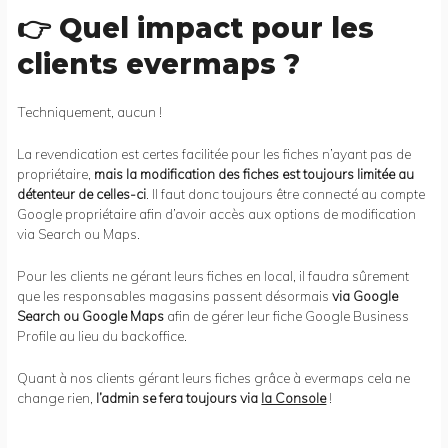
👉 Quel impact pour les
clients evermaps ?
Techniquement, aucun !
La revendication est certes facilitée pour les fiches n’ayant pas de
propriétaire,
mais la modification des fiches est toujours limitée au
détenteur de celles-ci
. Il faut donc toujours être connecté au compte
Google propriétaire afin d’avoir accès aux options de modification
via Search ou Maps.
Pour les clients ne gérant leurs fiches en local, il faudra sûrement
que les responsables magasins passent désormais
via Google
Search ou Google Maps
afin de gérer leur fiche Google Business
Profile au lieu du backoffice.
Quant à nos clients gérant leurs fiches grâce à evermaps cela ne
change rien,
l’admin se fera toujours via
la Console
!