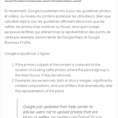
Et récemment, Google a justement mis à jour ses guidelines photos
et vidéos, au niveau du contenu posté par les utilisateurs. Bien que
cela était déjà le cas, les guidelines affirment désormais que les
selfies, les photos trop sombres ou floues, ainsi que l’usage
excessive de filtres qui altèrent trop la représentation des points de
vente par exemple, seront retirés de Google Maps et Google
Business Profile.
Google a ajouté ces 2 lignes :
If the primary subject of the content is irrelevant to the
location (including selfie photos where the person/group is
the main focus), it may be removed.
Examples are excessively dark or blurry images, significantly
rotated compositions, and use of filters that dramatically alter
the representation of the place.
Google just updated their help center to
advise users not to upload photos that are
blurry or selfies.
pic.twitter.com/ZnkmlCbUyH