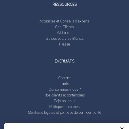
RESSOURCES
Actualités et Conseils d’experts
Cas Clients
Webinars
Guides et Livres Blancs
Presse
EVERMAPS
Contact
Tarifs
Qui sommes-nous ?
Nos clients et partenaires
Rejoins-nous
Politique de cookies
Mentions légales et politique de confidentialité