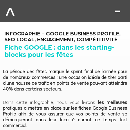
Aller
au
Men
contenu
prin
INFOGRAPHIE – GOOGLE BUSINESS PROFILE,
SEO LOCAL, ENGAGEMENT, COMPÉTITIVITÉ
Fiche GOOGLE : dans les starting-
blocks pour les fêtes
La période des fêtes marque le sprint final de l’année pour
de nombreux commerces : une occasion idéale de tirer parti
d’une hausse de trafic en points de vente pouvant atteindre
40% dans certains secteurs.
Dans cette infographie, nous vous livrons
les meilleures
pratiques à mettre en place sur les
fiches Google Business
Profile afin de vous assurer que vos points de vente se
démarqueront dans leur localité durant
ce temps fort
commercial.