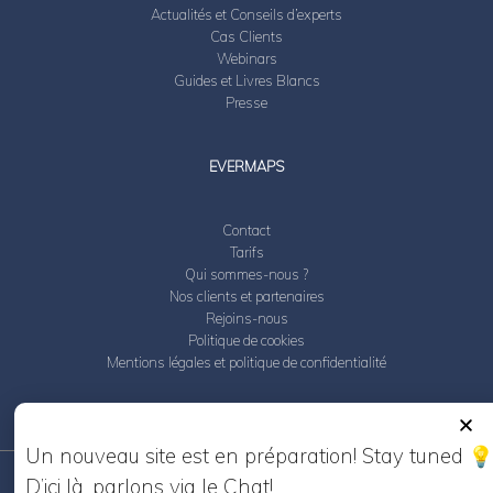
Actualités et Conseils d’experts
Cas Clients
Webinars
Guides et Livres Blancs
Presse
EVERMAPS
Contact
Tarifs
Qui sommes-nous ?
Nos clients et partenaires
Rejoins-nous
Politique de cookies
Mentions légales et politique de confidentialité
Un nouveau site est en préparation! Stay tuned
D’ici là, parlons via le Chat!