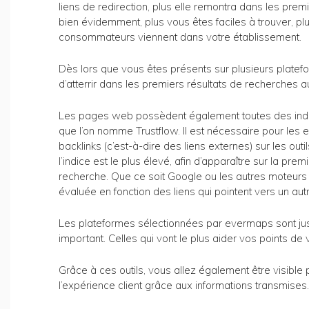
liens de redirection, plus elle remontra dans les prem
bien évidemment, plus vous êtes faciles à trouver, p
consommateurs viennent dans votre établissement.
Dès lors que vous êtes présents sur plusieurs platef
d’atterrir dans les premiers résultats de recherches 
Les pages web possèdent également toutes des indi
que l’on nomme Trustflow. Il est nécessaire pour les 
backlinks (c’est-à-dire des liens externes) sur les out
l’indice est le plus élevé, afin d’apparaître sur la pr
recherche. Que ce soit Google ou les autres moteurs 
évaluée en fonction des liens qui pointent vers un autr
Les plateformes sélectionnées par evermaps sont just
important. Celles qui vont le plus aider vos points d
Grâce à ces outils, vous allez également être visible p
l’expérience client grâce aux informations transmises