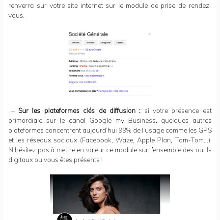
renverra sur votre site internet sur le module de prise de rendez-
vous.
–
Sur les plateformes clés de diffusion :
si votre présence est
primordiale sur le canal Google my Business, quelques autres
plateformes concentrent aujourd’hui 99% de l’usage comme les GPS
et les réseaux sociaux (Facebook, Waze, Apple Plan, Tom-Tom…).
N’hésitez pas à mettre en valeur ce module sur l’ensemble des outils
digitaux ou vous êtes présents !