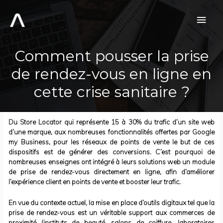
Aller
au
Men
contenu
prin
Comment pousser la prise
de rendez-vous en ligne en
cette crise sanitaire ?
Du Store Locator qui représente 15 à 30% du trafic d’un site web
d’une marque, aux nombreuses fonctionnalités offertes par Google
my Business, pour les réseaux de points de vente le but de ces
dispositifs est de générer des conversions. C’est pourquoi de
nombreuses enseignes ont intégré à leurs solutions web un module
de prise de rendez-vous directement en ligne, afin d’améliorer
l’expérience client en points de vente et booster leur trafic.
En vue du contexte actuel, la mise en place d’outils digitaux tel que la
prise de rendez-vous est un véritable support aux commerces de
proximité (instituts de beauté, salons de coiffure, laboratoires