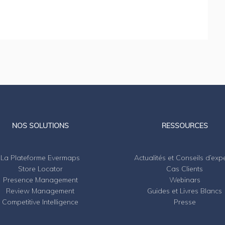
LinkedIn
Twitter
NOS SOLUTIONS
RESSOURCES
La Plateforme Evermaps
Actualités et Conseils d’exp
Store Locator
Cas Clients
Presence Management
Webinars
Review Management
Guides et Livres Blancs
Competitive Intelligence
Presse