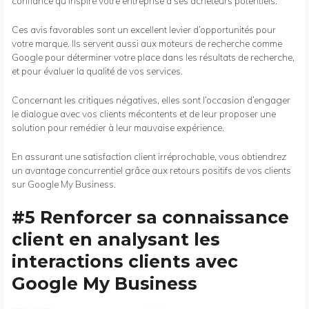
confiance qu’inspire votre entreprise à ses acheteurs potentiels.
Ces avis favorables sont un excellent levier d’opportunités pour
votre marque. Ils servent aussi aux moteurs de recherche comme
Google pour déterminer votre place dans les résultats de recherche,
et pour évaluer la qualité de vos services.
Concernant les critiques négatives, elles sont l’occasion d’engager
le dialogue avec vos clients mécontents et de leur proposer une
solution pour remédier à leur mauvaise expérience.
En assurant une satisfaction client irréprochable, vous obtiendrez
un avantage concurrentiel grâce aux retours positifs de vos clients
sur Google My Business.
#5 Renforcer sa connaissance
client en analysant les
interactions clients avec
Google My Business