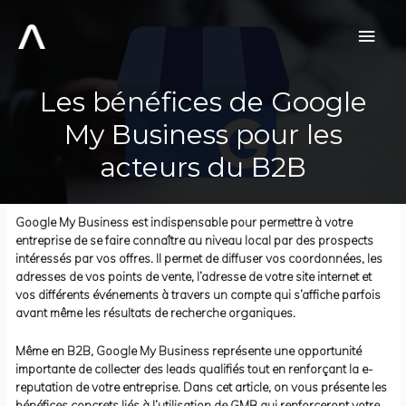
Aller
au
Men
contenu
prin
Les bénéfices de Google
My Business pour les
acteurs du B2B
Google My Business est indispensable pour permettre à votre
entreprise de se faire connaître au niveau local par des prospects
intéressés par vos offres. Il permet de diffuser vos coordonnées, les
adresses de vos points de vente, l’adresse de votre site internet et
vos différents événements à travers un compte qui s’affiche parfois
avant même les résultats de recherche organiques.
Même en B2B, Google My Business représente une opportunité
importante de collecter des leads qualifiés tout en renforçant la e-
reputation de votre entreprise. Dans cet article, on vous présente les
bénéfices concrets liés à l’utilisation de GMB qui renforceront votre