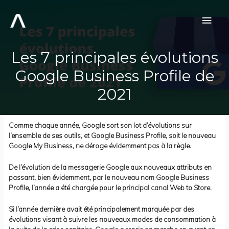
Aller
au
Men
contenu
prin
Les 7 principales évolutions
Google Business Profile de
2021
Comme chaque année, Google sort son lot d’évolutions sur
l’ensemble de ses outils, et Google Business Profile, soit le nouveau
Google My Business, ne déroge évidemment pas à la règle.
De l’évolution de la messagerie Google aux nouveaux attributs en
passant, bien évidemment, par le nouveau nom Google Business
Profile, l’année a été chargée pour le principal canal Web to Store.
Si l’année dernière avait été principalement marquée par des
évolutions visant à suivre les nouveaux modes de consommation à