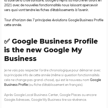
la suite de la crise sanitaire, Google a repris sa marche en avant en
2021 avec de nouvelles fonctionnalités nous laissant apercevoir
vers quoi vont tendre les fiches d’établissements à l’avenir.
Tour d’horizon des 7 principales évolutions Google Business Profile
cette année.
✅ Google Business Profile
is the new Google My
Business
Je ne vais pas respecter l’ordre chronologique pour démarrer avec
la principale info de cette année (même si question fonctionnalités
cela ne change pas grand-chose), qui est le nouveau nom
Google
Business Profile
(ou fiche d’établissement en français).
Après Google Local Business Center, Google Places ou encore
Google Adresses, Google My Business tire sa révérence.