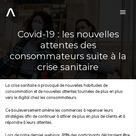
Aller
au
Men
contenu
prin
Covid-19 : les nouvelles
attentes des
consommateurs suite à la
crise sanitaire
La crise sanitaire a provoqué de nouvelles habitudes de
consommation et de nouvelles attentes tournées de plus en plus
vers le digital chez les consommateurs.
Ce bouleversement amène les commerces à repenser leurs
stratégies afin de continuer à attirer de plus en plus de clients et à
répondre à leurs attentes.
Lors de notre dernier webinar
, 89% des participants déclaraient être