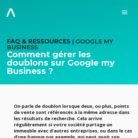
Aller
au
Men
contenu
prin
FAQ & RESSOURCES
| GOOGLE MY
BUSINESS
Comment gérer les
doublons sur Google my
Business ?
On parle de doublon lorsque deux, ou plus, points
de vente sont référencés à la même adresse dans
les résultats de recherche. Cela arrive
régulièrement si votre société partage un
immeuble avec d’autres entreprises, ou dans le cas
d’une banque par exemple, qui peut avoir son