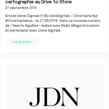
cartographie au Drive to Store
27 septembre 2019
Article Usine-Digitale.fr @LUsineDigitale – Christophe Bys
@Christophebys – le 27/09/2019 Dans ce nouveau numéro
de « Talents Aiguilles » réalisé avec Radio Village Innovation
en partenariat avec Usine Digitale,
Lire la suite »
SEO
local
:
comment
être
présent
sur
les
requêtes
vocales