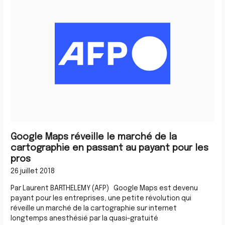
réveille
le
marché
de
la
cartographie
en
passant
au
payant
pour
les
pros
Google Maps réveille le marché de la
cartographie en passant au payant pour les
pros
26 juillet 2018
Par Laurent BARTHELEMY (AFP) Google Maps est devenu
payant pour les entreprises, une petite révolution qui
réveille un marché de la cartographie sur internet
longtemps anesthésié par la quasi-gratuité