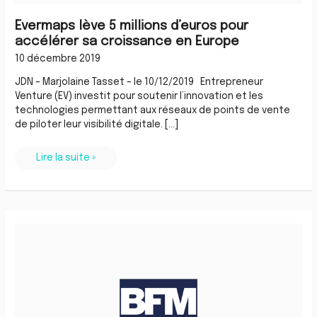
Evermaps lève 5 millions d’euros pour
accélérer sa croissance en Europe
10 décembre 2019
JDN – Marjolaine Tasset – le 10/12/2019 Entrepreneur
Venture (EV) investit pour soutenir l’innovation et les
technologies permettant aux réseaux de points de vente
de piloter leur visibilité digitale. […]
Lire la suite »
Evermaps
lève
5
millions
d’euros
pour
s’internationaliser