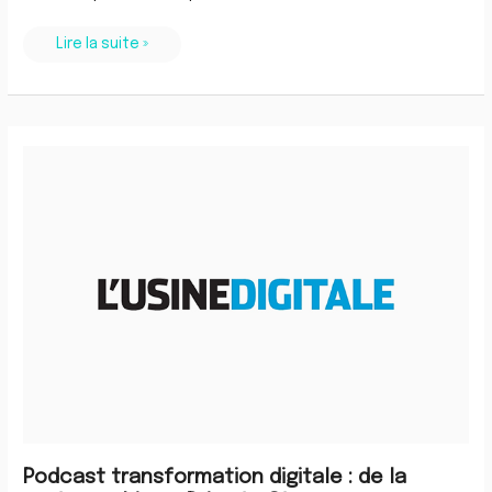
Lire la suite »
Podcast
transformation
digitale
:
de
la
cartographie
au
Drive
to
Store
Podcast transformation digitale : de la