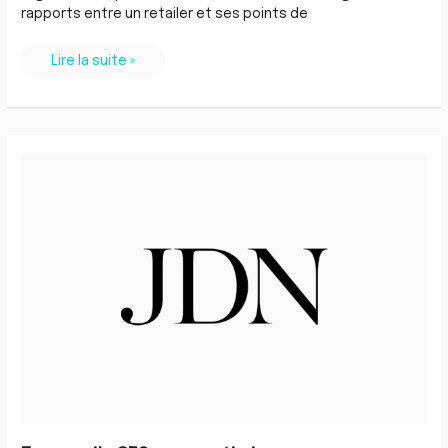
rapports entre un retailer et ses points de
Lire la suite »
7
conseils
SEO
pour
optimiser
ses
pages
Store
Locator