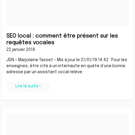
SEO local : comment être présent sur les
requêtes vocales
22 janvier 2019
JDN – Marjolaine Tasset – Mis à jour le 21/01/19 14:42 Pour les
enseignes, être cité à un internaute en quête d’une bonne
adresse par un assistant vocal relève
Lire la suite »
Quand
les
femmes
reprennent
l’affaire