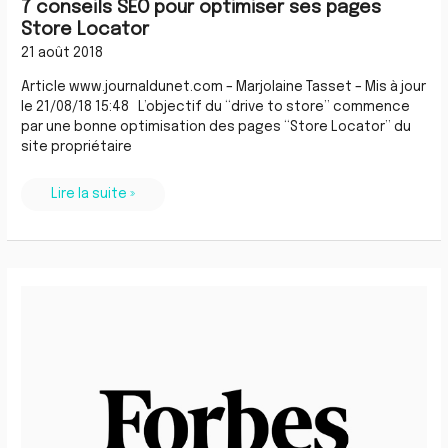
7 conseils SEO pour optimiser ses pages
Store Locator
21 août 2018
Article www.journaldunet.com – Marjolaine Tasset – Mis à jour
le 21/08/18 15:48 L’objectif du “drive to store” commence
par une bonne optimisation des pages “Store Locator” du
site propriétaire
Lire la suite »
Témoignages
:
elles
ont
repris
l’entreprise
de
leur
père