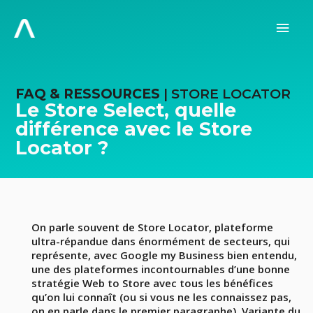
Aller
au
Men
contenu
prin
FAQ & RESSOURCES
| STORE LOCATOR
Le Store Select, quelle
différence avec le Store
Locator ?
On parle souvent de Store Locator, plateforme
ultra-répandue dans énormément de secteurs, qui
représente, avec Google my Business bien entendu,
une des plateformes incontournables d’une bonne
stratégie Web to Store avec tous les bénéfices
qu’on lui connaît (ou si vous ne les connaissez pas,
on en parle dans le premier paragraphe). Variante du