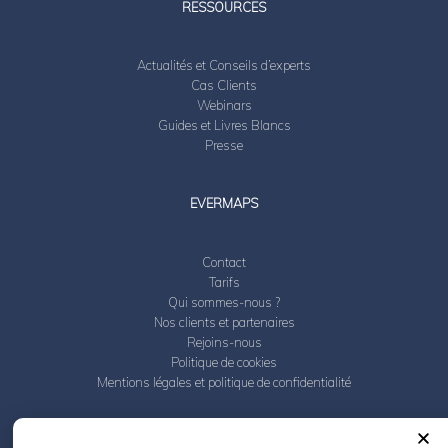
RESSOURCES
Actualités et Conseils d’experts
Cas Clients
Webinars
Guides et Livres Blancs
Presse
EVERMAPS
Contact
Tarifs
Qui sommes-nous ?
Nos clients et partenaires
Rejoins-nous
Politique de cookies
Mentions légales et politique de confidentialité