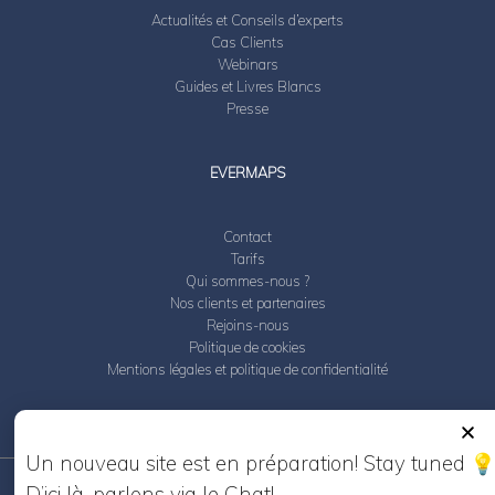
Actualités et Conseils d’experts
Cas Clients
Webinars
Guides et Livres Blancs
Presse
EVERMAPS
Contact
Tarifs
Qui sommes-nous ?
Nos clients et partenaires
Rejoins-nous
Politique de cookies
Mentions légales et politique de confidentialité
Un nouveau site est en préparation! Stay tuned
D’ici là, parlons via le Chat!