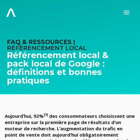
Aller
au
Men
contenu
prin
FAQ & RESSOURCES
|
RÉFÉRENCEMENT LOCAL
Référencement local &
pack local de Google :
définitions et bonnes
pratiques
[1]
Aujourd’hui, 92%
des consommateurs choisissent une
entreprise sur la première page de résultats d’un
moteur de recherche. L’augmentation du trafic en
point de vente doit aujourd’hui obligatoirement